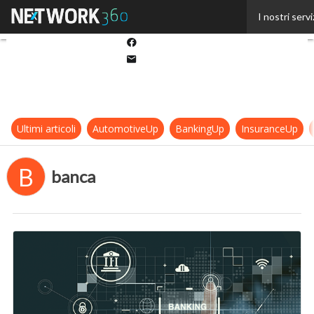
Twitter
I nostri servi
Linkedin
Facebook
Email
Ultimi articoli
AutomotiveUp
BankingUp
InsuranceUp
B
banca