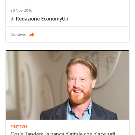
30 Nov 2016
di
Redazione EconomyUp
Condividi
FINTECH
Cos'è Tandem, la banca digitale che piace agli