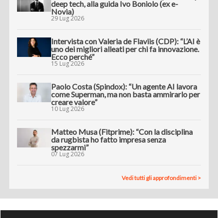
deep tech, alla guida Ivo Boniolo (ex e-
Novia)
29 Lug 2026
Intervista con Valeria de Flaviis (CDP): “L’AI è
uno dei migliori alleati per chi fa innovazione.
Ecco perché”
15 Lug 2026
Paolo Costa (Spindox): “Un agente AI lavora
come Superman, ma non basta ammirarlo per
creare valore”
10 Lug 2026
Matteo Musa (Fitprime): “Con la disciplina
da rugbista ho fatto impresa senza
spezzarmi”
07 Lug 2026
Vedi tutti gli approfondimenti >