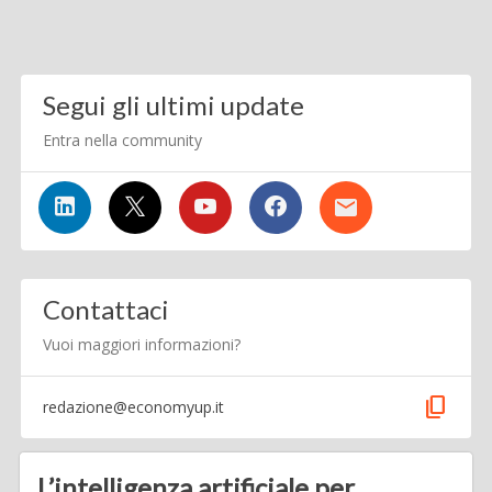
Segui gli ultimi update
Entra nella community
Contattaci
Vuoi maggiori informazioni?
content_copy
redazione@economyup.it
L’intelligenza artificiale per