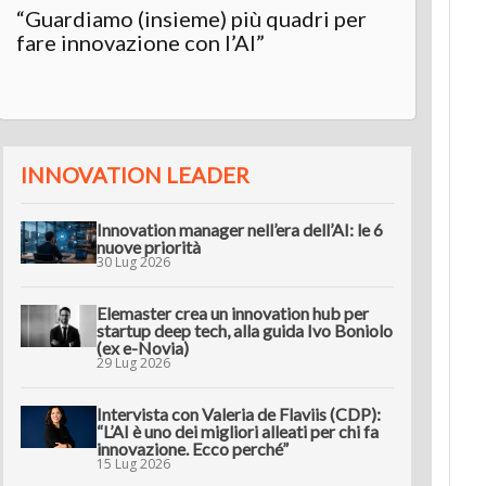
“Guardiamo (insieme) più quadri per
Inter
fare innovazione con l’AI”
“L’AI 
innov
INNOVATION LEADER
Innovation manager nell’era dell’AI: le 6
nuove priorità
30 Lug 2026
Elemaster crea un innovation hub per
startup deep tech, alla guida Ivo Boniolo
(ex e-Novia)
29 Lug 2026
Intervista con Valeria de Flaviis (CDP):
“L’AI è uno dei migliori alleati per chi fa
innovazione. Ecco perché”
15 Lug 2026