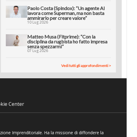
Paolo Costa (Spindox): “Un agente AI
lavora come Superman, ma non basta
ammirarlo per creare valore”
10 Lug 2026
Matteo Musa (Fitprime): “Con la
disciplina da rugbista ho fatto impresa
senza spezzarmi”
07 Lug 2026
Vedi tutti gli approfondimenti >
kie Center
azione Imprenditoriale. Ha la missione di diffondere la