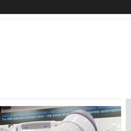
motiveUp
BankingUp
InsuranceUp
RetailUp
SmartM