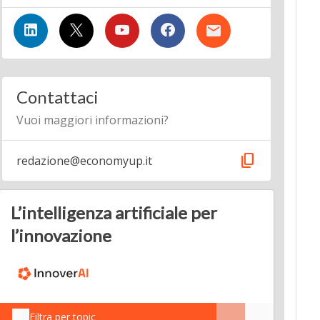
Contattaci
Vuoi maggiori informazioni?
content_copy
redazione@economyup.it
L’intelligenza artificiale per
l’innovazione
Filtra per topic