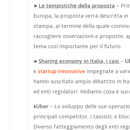
►
Le tempistiche della proposta
– Prim
Europa, la proposta verrà descritta i
stampa, al termine della quale cominc
raccogliere osservazioni e proposte, 
tema così importante per il futuro.
►
Sharing economy in Italia, i casi
–
U
e
startup innovative
impegnate a vario
hanno suscitato ampio dibattito in Ital
ed enti regolatori. Vediamo cosa è suc
♦
Uber
– Lo sviluppo delle sue operazio
principali competitor, i tassisti, e bl
Diverso l’atteggiamento degli enti reg