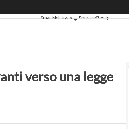
ti verso una legge
Ultimi articoli
AutomotiveUp
BankingUp
I
SmartMobilityUp
Proptech
Startup
anti verso una legge