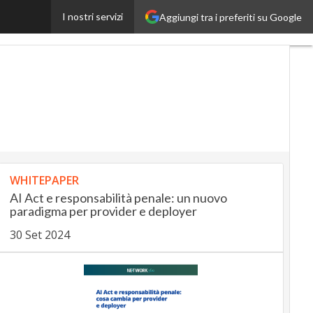
I nostri servizi
Aggiungi tra i preferiti su Google
nsuranceUp
RetailUp
WHITEPAPER
AI Act e responsabilità penale: un nuovo
paradigma per provider e deployer
30 Set 2024