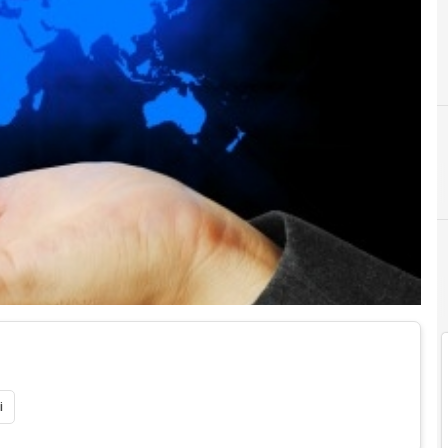
A
Airbnb
i