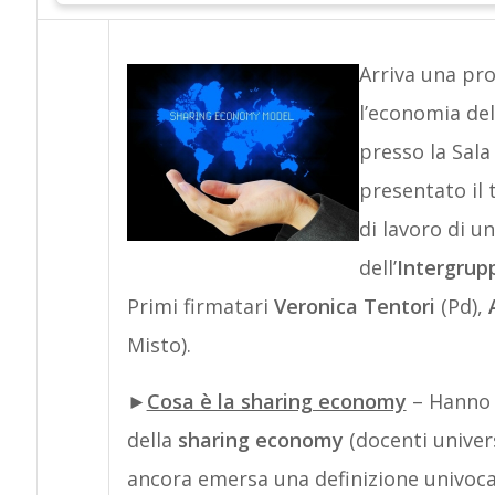
Arriva una pro
l’economia del
presso la Sal
presentato il 
di lavoro di u
dell’
Intergrup
Primi firmatari
Veronica Tentori
(Pd),
Misto).
►
Cosa è la sharing economy
– Hanno p
della
sharing economy
(docenti univers
ancora emersa una definizione univoca 