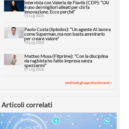
Intervista con Valeria de Flaviis (CDP): “L’AI
è uno dei migliori alleati per chi fa
innovazione. Ecco perché”
15 Lug 2026
Paolo Costa (Spindox): “Un agente AI lavora
come Superman, ma non basta ammirarlo
per creare valore”
10 Lug 2026
Matteo Musa (Fitprime): “Con la disciplina
da rugbista ho fatto impresa senza
spezzarmi”
07 Lug 2026
Vedi tutti gli approfondimenti >
Articoli correlati