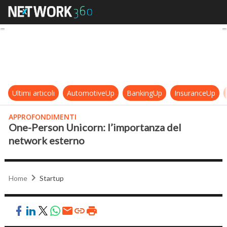
One-Person Unicorn: l’importanza
Ultimi articoli
AutomotiveUp
BankingUp
InsuranceUp
APPROFONDIMENTI
One-Person Unicorn: l’importanza del
network esterno
Home
Startup