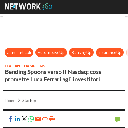
Bending Spoons verso il Nasdaq: co
Ultimi articoli
AutomotiveUp
BankingUp
InsuranceUp
ITALIAN CHAMPIONS
Bending Spoons verso il Nasdaq: cosa
promette Luca Ferrari agli investitori
Home
Startup