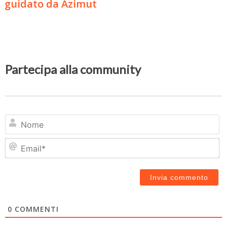
guidato da Azimut
Partecipa alla community
N
Em
0
COMMENTI