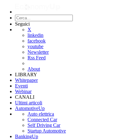
Seguici
X
linkedin
facebook
youtube
Newsletter
Rss Feed
About
LIBRARY
Whitepaper
Eventi
Webinar
CANALI
Ultimi articoli
AutomotiveUp
Auto elettrica
Connected Car
Self Driving Car
Startup Automotive
BankingUp