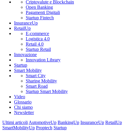
Criptovalute e Blockchain
Open Banking
Pagamenti Digitali
Startup Fintech
InsuranceUp
RetailUp
E-commerce
Logistica 4.0
Retail 4.0
Startup Retail
Innovazione
Innovation Library
Startup
Smart Mobility
Smart City
Sharing Mobility
Smart Road
Startup Smart Mobility
Video
Glossario
Chi siamo
Newsletter
Ultimi articoli
AutomotiveUp
BankingUp
InsuranceUp
RetailUp
SmartMobilityUp
Proptech
Startup