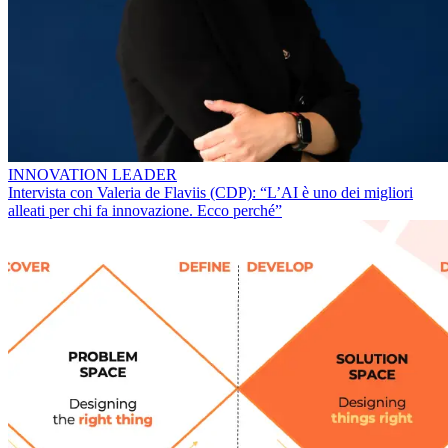
INNOVATION LEADER
Intervista con Valeria de Flaviis (CDP): “L’AI è uno dei migliori
alleati per chi fa innovazione. Ecco perché”