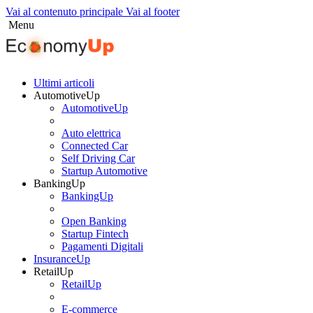
Vai al contenuto principale
Vai al footer
Menu
Twitter
Linkedin
Facebook
Email
Ultimi articoli
AutomotiveUp
AutomotiveUp
Auto elettrica
Connected Car
Self Driving Car
Startup Automotive
BankingUp
BankingUp
Open Banking
Startup Fintech
Pagamenti Digitali
InsuranceUp
RetailUp
RetailUp
E-commerce