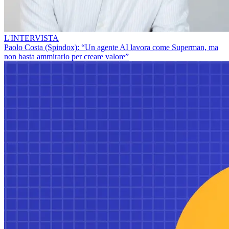
L'INTERVISTA
Paolo Costa (Spindox): “Un agente AI lavora come Superman, ma
non basta ammirarlo per creare valore”