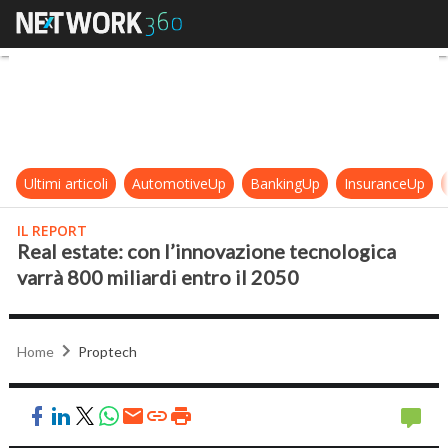
Real estate: con l’innovazione tecn
Ultimi articoli
AutomotiveUp
BankingUp
InsuranceUp
IL REPORT
Real estate: con l’innovazione tecnologica
varrà 800 miliardi entro il 2050
Home
Proptech