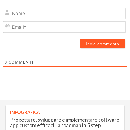
N
Em
0
COMMENTI
INFOGRAFICA
Progettare, sviluppare e implementare software
app custom efficaci: la roadmap in 5 step