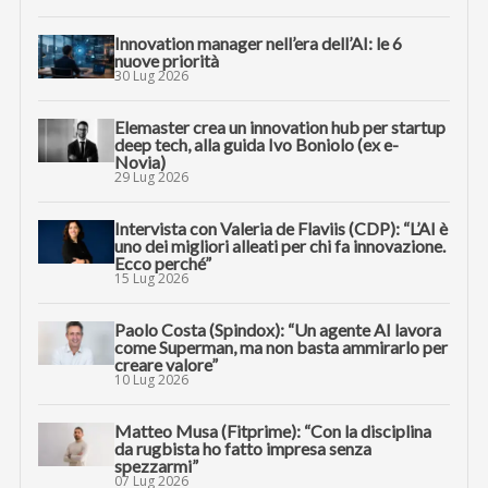
Innovation manager nell’era dell’AI: le 6
nuove priorità
30 Lug 2026
Elemaster crea un innovation hub per startup
deep tech, alla guida Ivo Boniolo (ex e-
Novia)
29 Lug 2026
Intervista con Valeria de Flaviis (CDP): “L’AI è
uno dei migliori alleati per chi fa innovazione.
Ecco perché”
15 Lug 2026
Paolo Costa (Spindox): “Un agente AI lavora
come Superman, ma non basta ammirarlo per
creare valore”
10 Lug 2026
Matteo Musa (Fitprime): “Con la disciplina
da rugbista ho fatto impresa senza
spezzarmi”
07 Lug 2026