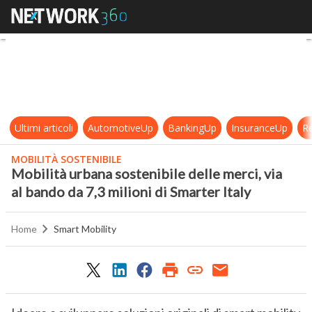
Mobilità urbana sostenibile delle me
Ultimi articoli
AutomotiveUp
BankingUp
InsuranceUp
Re
MOBILITÀ SOSTENIBILE
Mobilità urbana sostenibile delle merci, via
al bando da 7,3 milioni di Smarter Italy
Home
Smart Mobility