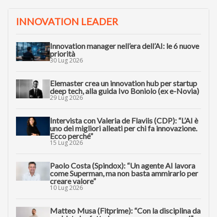
INNOVATION LEADER
Innovation manager nell’era dell’AI: le 6 nuove
priorità
30 Lug 2026
Elemaster crea un innovation hub per startup
deep tech, alla guida Ivo Boniolo (ex e-Novia)
29 Lug 2026
Intervista con Valeria de Flaviis (CDP): “L’AI è
uno dei migliori alleati per chi fa innovazione.
Ecco perché”
15 Lug 2026
Paolo Costa (Spindox): “Un agente AI lavora
come Superman, ma non basta ammirarlo per
creare valore”
10 Lug 2026
Matteo Musa (Fitprime): “Con la disciplina da