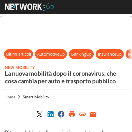
La nuova mobilità dopo il coronavi
Ultimi articoli
AutomotiveUp
BankingUp
InsuranceUp
Re
NEW MOBILITY
La nuova mobilità dopo il coronavirus: che
cosa cambia per auto e trasporto pubblico
Home
Smart Mobility