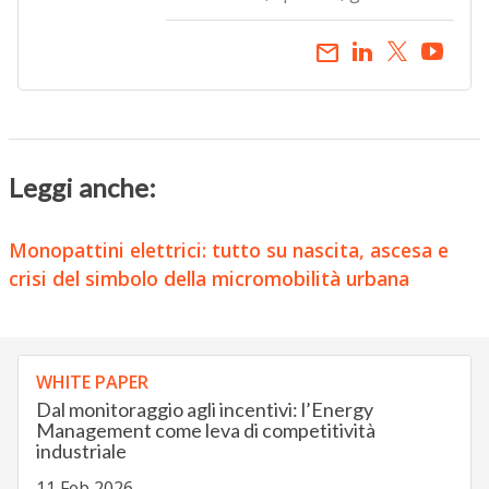
email
Leggi anche:
Monopattini elettrici: tutto su nascita, ascesa e
crisi del simbolo della micromobilità urbana
WHITE PAPER
Dal monitoraggio agli incentivi: l’Energy
Management come leva di competitività
industriale
11 Feb 2026