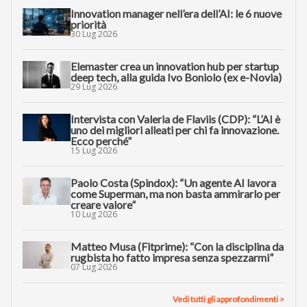
Innovation manager nell’era dell’AI: le 6 nuove
priorità
30 Lug 2026
Elemaster crea un innovation hub per startup
deep tech, alla guida Ivo Boniolo (ex e-Novia)
29 Lug 2026
Intervista con Valeria de Flaviis (CDP): “L’AI è
uno dei migliori alleati per chi fa innovazione.
Ecco perché”
15 Lug 2026
Paolo Costa (Spindox): “Un agente AI lavora
come Superman, ma non basta ammirarlo per
creare valore”
10 Lug 2026
Matteo Musa (Fitprime): “Con la disciplina da
rugbista ho fatto impresa senza spezzarmi”
07 Lug 2026
Vedi tutti gli approfondimenti >