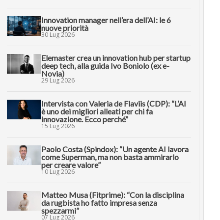
Innovation manager nell’era dell’AI: le 6
nuove priorità
30 Lug 2026
Elemaster crea un innovation hub per startup
deep tech, alla guida Ivo Boniolo (ex e-
Novia)
29 Lug 2026
Intervista con Valeria de Flaviis (CDP): “L’AI
è uno dei migliori alleati per chi fa
innovazione. Ecco perché”
15 Lug 2026
Paolo Costa (Spindox): “Un agente AI lavora
come Superman, ma non basta ammirarlo
per creare valore”
10 Lug 2026
Matteo Musa (Fitprime): “Con la disciplina
da rugbista ho fatto impresa senza
spezzarmi”
07 Lug 2026