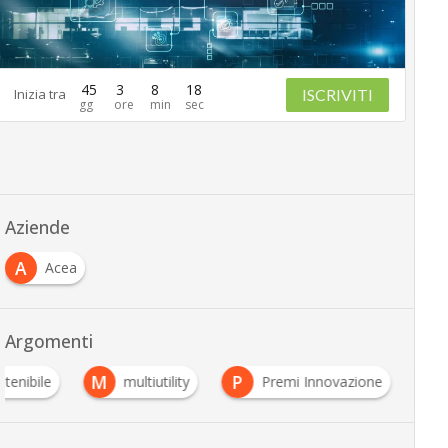
45
3
8
17
ISCRIVITI
Inizia tra
Aziende
A
Acea
Argomenti
M
P
tenibile
multiutility
Premi Innovazione
…