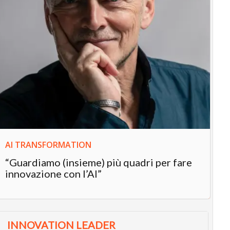
IN
In
“L
in
AI TRANSFORMATION
“Guardiamo (insieme) più quadri per fare
innovazione con l’AI”
INNOVATION LEADER