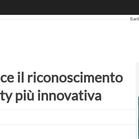
 il riconoscimento per la società di utility più innovativa
Ultim
Ban
Reta
Smar
Star
nce il riconoscimento
lity più innovativa