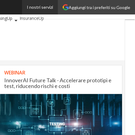
i articoli
AutomotiveUp
I nostri servizi
Aggiungi tra i preferiti su Google
kingUp
InsuranceUp
ilUp
tMobilityUp
Proptech
tup
WEBINAR
InnoverAI Future Talk - Accelerare prototipi e
test, riducendo rischi e costi