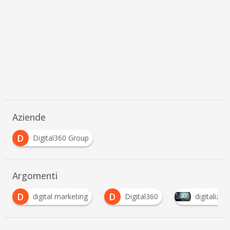
Aziende
D
Digital360 Group
Argomenti
D
P
Digital360
digitalizzazione
piattaforma
…