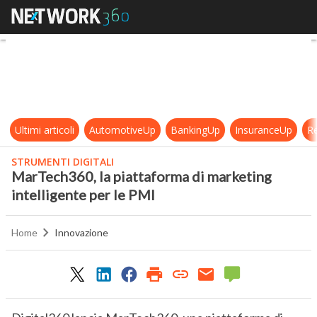
MarTech360, la piattaforma di mark
Ultimi articoli
AutomotiveUp
BankingUp
InsuranceUp
Re
STRUMENTI DIGITALI
MarTech360, la piattaforma di marketing
intelligente per le PMI
Home
Innovazione