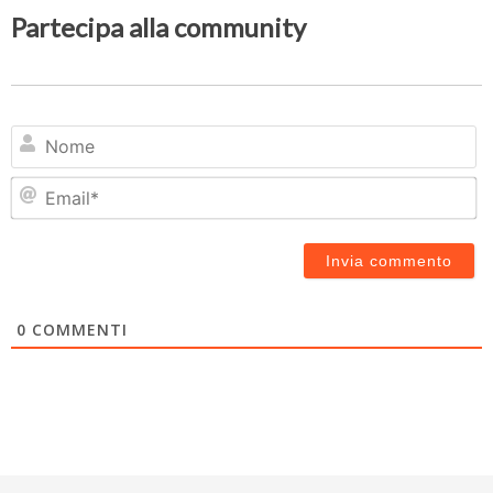
Partecipa alla community
N
Em
0
COMMENTI