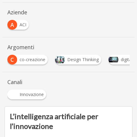
Aziende
A
ACI
Argomenti
Design Thinking
digitalizzazione
Open 
…
Canali
Innovazione
L’intelligenza artificiale per
l’innovazione