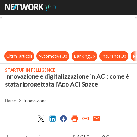
Innovazione e digitalizzazione in 
Ultimi articoli
AutomotiveUp
BankingUp
InsuranceUp
Re
STARTUP INTELLIGENCE
Innovazione e digitalizzazione in ACI: come è
stata riprogettata l’App ACI Space
Home
Innovazione