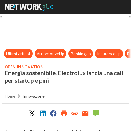
Energia sostenibile, Electrolux lanc
Ultimi articoli
AutomotiveUp
BankingUp
InsuranceUp
Re
OPEN INNOVATION
Energia sostenibile, Electrolux lancia una call
per startup e pmi
Home
Innovazione