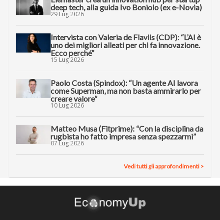
deep tech, alla guida Ivo Boniolo (ex e-Novia)
29 Lug 2026
Intervista con Valeria de Flaviis (CDP): “L’AI è
uno dei migliori alleati per chi fa innovazione.
Ecco perché”
15 Lug 2026
Paolo Costa (Spindox): “Un agente AI lavora
come Superman, ma non basta ammirarlo per
creare valore”
10 Lug 2026
Matteo Musa (Fitprime): “Con la disciplina da
rugbista ho fatto impresa senza spezzarmi”
07 Lug 2026
Vedi tutti gli approfondimenti >