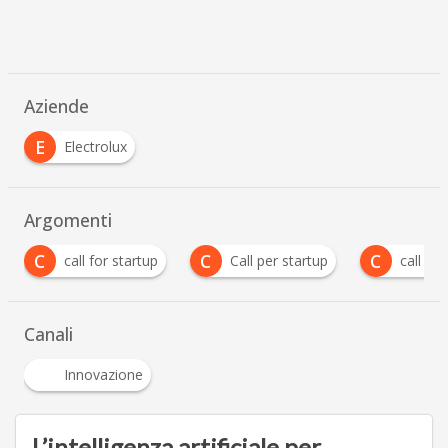
Aziende
E
Electrolux
Argomenti
C
C
E
or startup
Call per startup
call startup
E
Canali
Innovazione
L’intelligenza artificiale per