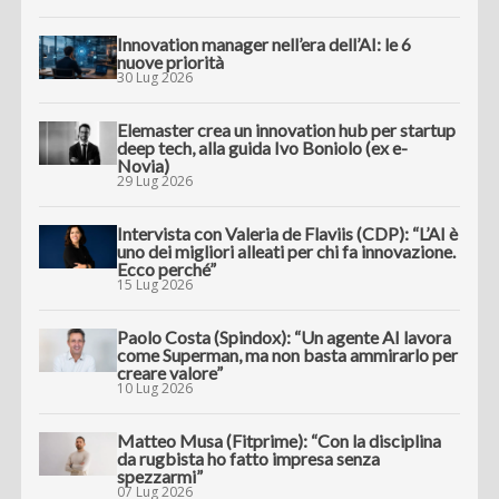
Innovation manager nell’era dell’AI: le 6
nuove priorità
30 Lug 2026
Elemaster crea un innovation hub per startup
deep tech, alla guida Ivo Boniolo (ex e-
Novia)
29 Lug 2026
Intervista con Valeria de Flaviis (CDP): “L’AI è
uno dei migliori alleati per chi fa innovazione.
Ecco perché”
15 Lug 2026
Paolo Costa (Spindox): “Un agente AI lavora
come Superman, ma non basta ammirarlo per
creare valore”
10 Lug 2026
Matteo Musa (Fitprime): “Con la disciplina
da rugbista ho fatto impresa senza
spezzarmi”
07 Lug 2026