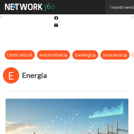
Twitter
I nostri servi
Linkedin
Facebook
Email
Ultimi articoli
AutomotiveUp
BankingUp
InsuranceUp
E
Energia