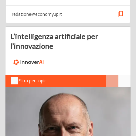
content_copy
redazione@economyup.it
L’intelligenza artificiale per
l’innovazione
Filtra per topic