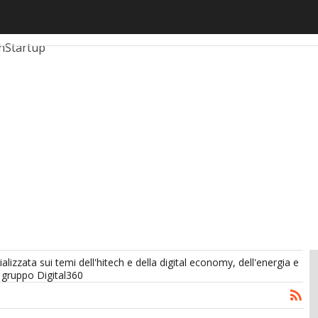
ticoli
AutomotiveUp
BankingUp
InsuranceUp
RetailUp
h
Startup
alizzata sui temi dell'hitech e della digital economy, dell'energia e
 gruppo Digital360