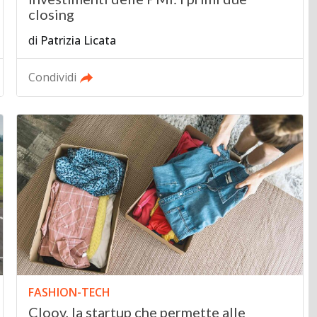
closing
di
Patrizia Licata
Condividi
FASHION-TECH
Cloov, la startup che permette alle