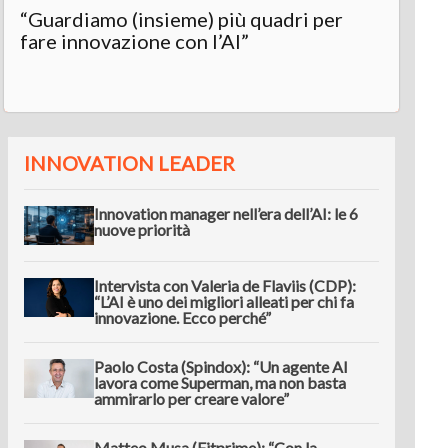
“Guardiamo (insieme) più quadri per
fare innovazione con l’AI”
INNOVATION LEADER
Innovation manager nell’era dell’AI: le 6
nuove priorità
Intervista con Valeria de Flaviis (CDP):
“L’AI è uno dei migliori alleati per chi fa
innovazione. Ecco perché”
Paolo Costa (Spindox): “Un agente AI
lavora come Superman, ma non basta
ammirarlo per creare valore”
Matteo Musa (Fitprime): “Con la