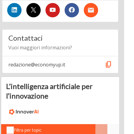
Contattaci
Vuoi maggiori informazioni?
content_copy
redazione@economyup.it
L’intelligenza artificiale per
l’innovazione
Filtra per topic