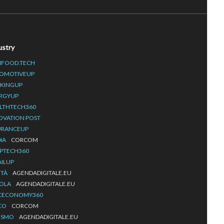
ustry
IFOOD.TECH
OMOTIVEUP
KINGUP
RGYUP
LTHTECH360
OVATION POST
URANCEUP
IA
CORCOM
PTECH360
AILUP
ITÀ
AGENDADIGITALE.EU
OLA
AGENDADIGITALE.EU
CECONOMY360
CO
CORCOM
ISMO
AGENDADIGITALE.EU