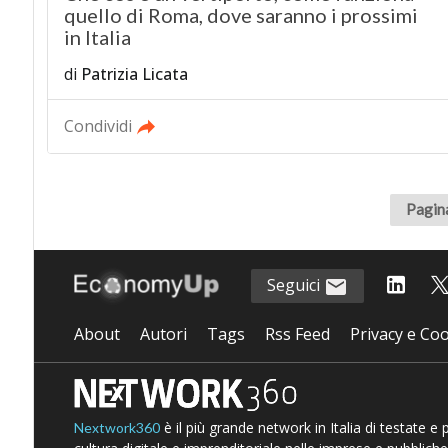
quello di Roma, dove saranno i prossimi
in Italia
di
Patrizia Licata
Condividi
Pagina
Seguici
About
Autori
Tags
Rss Feed
Privacy e Coo
è il più grande network in Italia di testate e
Nextwork360