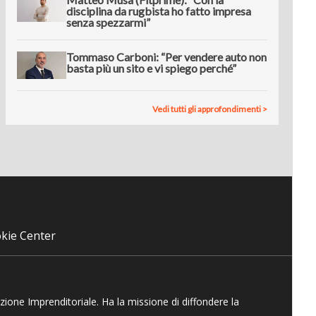
disciplina da rugbista ho fatto impresa
senza spezzarmi”
Tommaso Carboni: “Per vendere auto non
basta più un sito e vi spiego perché”
Vedi tutti gli approfondimenti >
kie Center
azione Imprenditoriale. Ha la missione di diffondere la