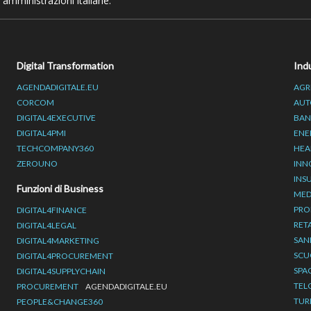
 amministrazioni italiane.
Digital Transformation
Ind
AGENDADIGITALE.EU
AGR
CORCOM
AUT
DIGITAL4EXECUTIVE
BAN
DIGITAL4PMI
ENE
TECHCOMPANY360
HEA
ZEROUNO
INN
INS
Funzioni di Business
MED
PRO
DIGITAL4FINANCE
RET
DIGITAL4LEGAL
SAN
DIGITAL4MARKETING
SCU
DIGITAL4PROCUREMENT
SPA
DIGITAL4SUPPLYCHAIN
TEL
PROCUREMENT
AGENDADIGITALE.EU
TUR
PEOPLE&CHANGE360