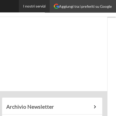
I nostri servizi
Aggiungi tra i preferiti su Google
SmartMobilityUp
Archivio Newsletter