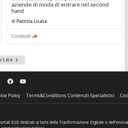
aziende di moda di entrare nel second
hand
di
Patrizia Licata
Condividi
Pagina
 1 di 6
successiva
kie Policy
Terms&Conditions Contenuti Specialistici
Coo
 portali B2B dedicati ai temi della Trasformazione Digitale e dell’Innov