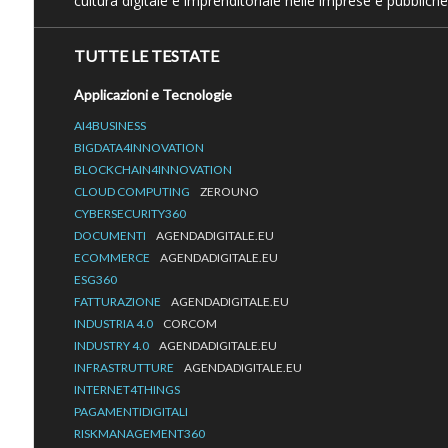
cultura digitale e imprenditoriale nelle imprese e pubbliche
TUTTE LE TESTATE
Applicazioni e Tecnologie
AI4BUSINESS
BIGDATA4INNOVATION
BLOCKCHAIN4INNOVATION
CLOUD COMPUTING
ZEROUNO
CYBERSECURITY360
DOCUMENTI
AGENDADIGITALE.EU
ECOMMERCE
AGENDADIGITALE.EU
ESG360
FATTURAZIONE
AGENDADIGITALE.EU
INDUSTRIA 4.0
CORCOM
INDUSTRY 4.0
AGENDADIGITALE.EU
INFRASTRUTTURE
AGENDADIGITALE.EU
INTERNET4THINGS
PAGAMENTIDIGITALI
RISKMANAGEMENT360