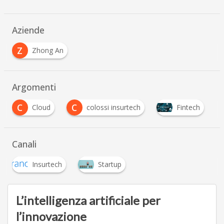
Aziende
Z
Zhong An
Argomenti
C
I
Cloud
colossi insurtech
Fintech
Insur
Canali
Insurtech
Startup
L’intelligenza artificiale per
l’innovazione