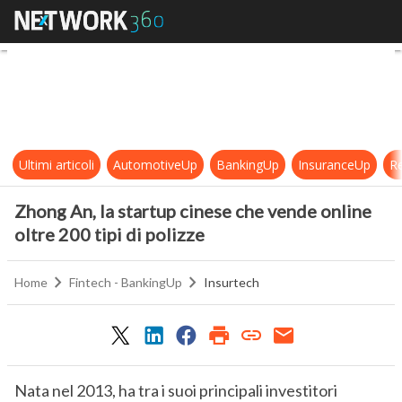
Zhong An, la startup cinese che ven
Ultimi articoli
AutomotiveUp
BankingUp
InsuranceUp
Re
Zhong An, la startup cinese che vende online
oltre 200 tipi di polizze
Home
Fintech - BankingUp
Insurtech
Nata nel 2013, ha tra i suoi principali investitori