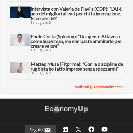
Intervista con Valeria de Flaviis (CDP): “L’AI è
uno dei migliori alleati per chi fa innovazione.
Ecco perché”
15 Lug 2026
Paolo Costa (Spindox): “Un agente AI lavora
come Superman, ma non basta ammirarlo per
creare valore”
10 Lug 2026
Matteo Musa (Fitprime): “Con la disciplina da
rugbista ho fatto impresa senza spezzarmi”
07 Lug 2026
Vedi tutti gli approfondimenti >
Seguici