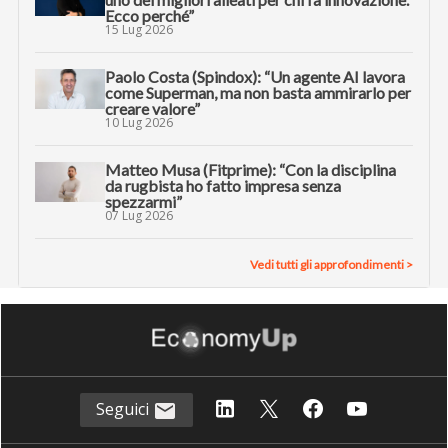
Ecco perché”
15 Lug 2026
Paolo Costa (Spindox): “Un agente AI lavora
come Superman, ma non basta ammirarlo per
creare valore”
10 Lug 2026
Matteo Musa (Fitprime): “Con la disciplina
da rugbista ho fatto impresa senza
spezzarmi”
07 Lug 2026
Vedi tutti gli approfondimenti >
Seguici