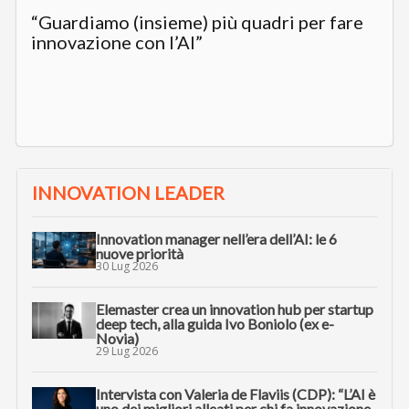
“Guardiamo (insieme) più quadri per fare
innovazione con l’AI”
INNOVATION LEADER
Innovation manager nell’era dell’AI: le 6
nuove priorità
30 Lug 2026
Elemaster crea un innovation hub per startup
deep tech, alla guida Ivo Boniolo (ex e-
Novia)
29 Lug 2026
Intervista con Valeria de Flaviis (CDP): “L’AI è
uno dei migliori alleati per chi fa innovazione.