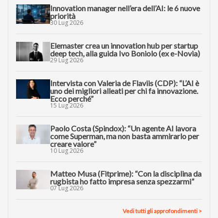
Innovation manager nell’era dell’AI: le 6 nuove
priorità
30 Lug 2026
Elemaster crea un innovation hub per startup
deep tech, alla guida Ivo Boniolo (ex e-Novia)
29 Lug 2026
Intervista con Valeria de Flaviis (CDP): “L’AI è
uno dei migliori alleati per chi fa innovazione.
Ecco perché”
15 Lug 2026
Paolo Costa (Spindox): “Un agente AI lavora
come Superman, ma non basta ammirarlo per
creare valore”
10 Lug 2026
Matteo Musa (Fitprime): “Con la disciplina da
rugbista ho fatto impresa senza spezzarmi”
07 Lug 2026
Vedi tutti gli approfondimenti >