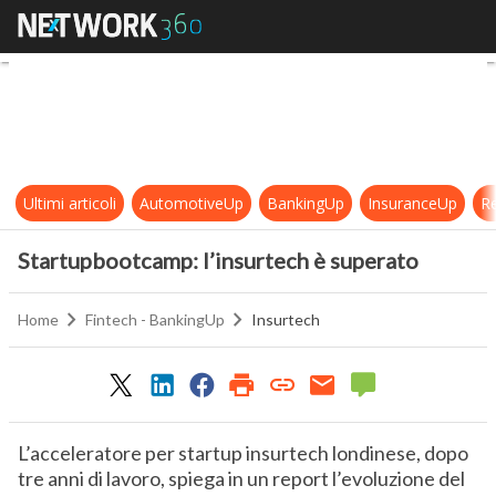
Startupbootcamp: l’insurtech è s
Ultimi articoli
AutomotiveUp
BankingUp
InsuranceUp
Re
Startupbootcamp: l’insurtech è superato
Home
Fintech - BankingUp
Insurtech
L’acceleratore per startup insurtech londinese, dopo
tre anni di lavoro, spiega in un report l’evoluzione del