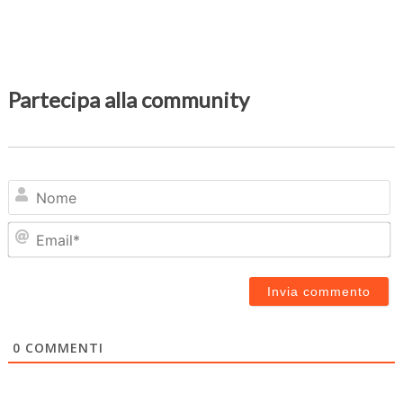
Partecipa alla community
N
Em
0
COMMENTI