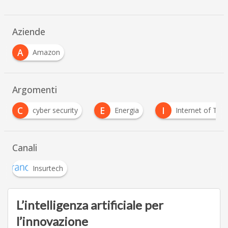
Aziende
A
Amazon
Argomenti
E
I
S
Energia
Internet of Things
smart hom
Canali
Insurtech
L’intelligenza artificiale per
l’innovazione