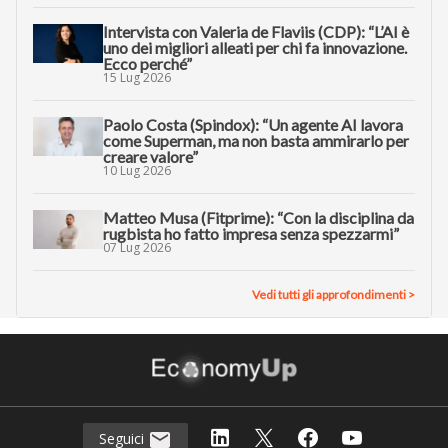
Intervista con Valeria de Flaviis (CDP): “L’AI è
uno dei migliori alleati per chi fa innovazione.
Ecco perché”
15 Lug 2026
Paolo Costa (Spindox): “Un agente AI lavora
come Superman, ma non basta ammirarlo per
creare valore”
10 Lug 2026
Matteo Musa (Fitprime): “Con la disciplina da
rugbista ho fatto impresa senza spezzarmi”
07 Lug 2026
Vedi tutti gli approfondimenti >
Seguici