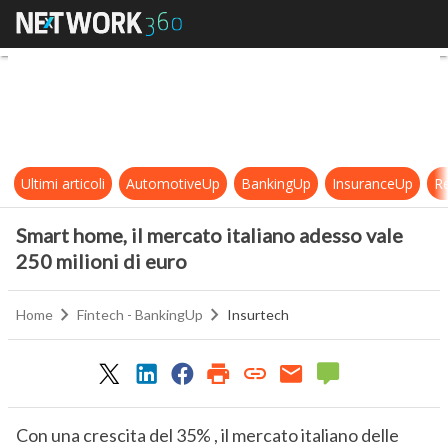
Smart home, il mercato italiano ade
Ultimi articoli
AutomotiveUp
BankingUp
InsuranceUp
Re
Smart home, il mercato italiano adesso vale
250 milioni di euro
Home
Fintech - BankingUp
Insurtech
Con una crescita del 35% , il mercato italiano delle