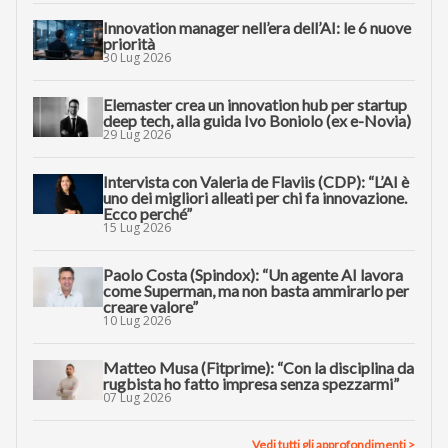
Innovation manager nell’era dell’AI: le 6 nuove
priorità
30 Lug 2026
Elemaster crea un innovation hub per startup
deep tech, alla guida Ivo Boniolo (ex e-Novia)
29 Lug 2026
Intervista con Valeria de Flaviis (CDP): “L’AI è
uno dei migliori alleati per chi fa innovazione.
Ecco perché”
15 Lug 2026
Paolo Costa (Spindox): “Un agente AI lavora
come Superman, ma non basta ammirarlo per
creare valore”
10 Lug 2026
Matteo Musa (Fitprime): “Con la disciplina da
rugbista ho fatto impresa senza spezzarmi”
07 Lug 2026
Vedi tutti gli approfondimenti >