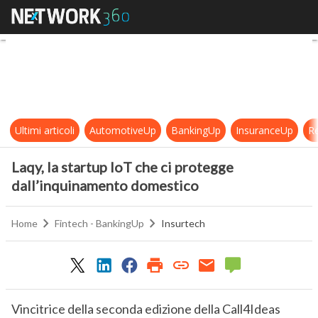
Laqy, la startup IoT che ci proteg
Ultimi articoli
AutomotiveUp
BankingUp
InsuranceUp
Re
Laqy, la startup IoT che ci protegge
dall’inquinamento domestico
Home
Fintech - BankingUp
Insurtech
Vincitrice della seconda edizione della Call4Ideas