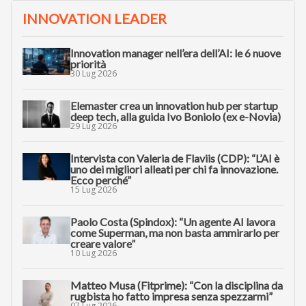
INNOVATION LEADER
Innovation manager nell’era dell’AI: le 6 nuove
priorità
30 Lug 2026
Elemaster crea un innovation hub per startup
deep tech, alla guida Ivo Boniolo (ex e-Novia)
29 Lug 2026
Intervista con Valeria de Flaviis (CDP): “L’AI è
uno dei migliori alleati per chi fa innovazione.
Ecco perché”
15 Lug 2026
Paolo Costa (Spindox): “Un agente AI lavora
come Superman, ma non basta ammirarlo per
creare valore”
10 Lug 2026
Matteo Musa (Fitprime): “Con la disciplina da
rugbista ho fatto impresa senza spezzarmi”
07 Lug 2026