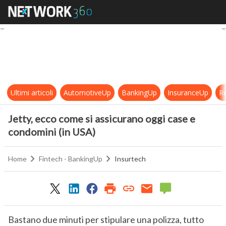
Jetty, ecco come si assicurano ogg
Ultimi articoli
AutomotiveUp
BankingUp
InsuranceUp
Re
Jetty, ecco come si assicurano oggi case e
condomini (in USA)
Home
Fintech - BankingUp
Insurtech
Bastano due minuti per stipulare una polizza, tutto