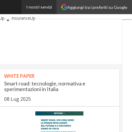
I nostri servizi
Aggiungi tra i preferiti su Google
ticoli
AutomotiveUp
Up
InsuranceUp
SmartMobilityUp
h
Startup
WHITE PAPER
Smart road: tecnologie, normativa e
sperimentazioni in Italia
08 Lug 2025