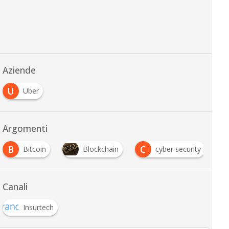
Aziende
U
Uber
Argomenti
B
C
I
Bitcoin
Blockchain
cyber security
Canali
Insurtech