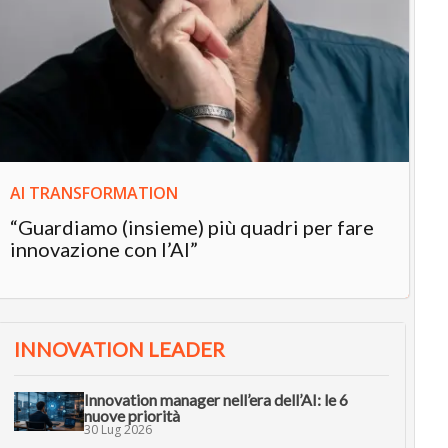
IN
In
“L
in
AI TRANSFORMATION
“Guardiamo (insieme) più quadri per fare
innovazione con l’AI”
INNOVATION LEADER
Innovation manager nell’era dell’AI: le 6
nuove priorità
30 Lug 2026