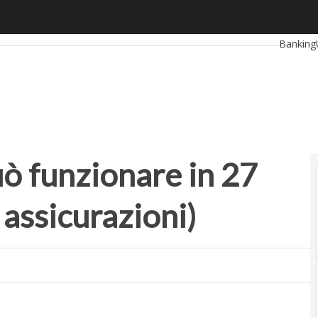
unzionare in 27 settori (comprese le assicurazioni)
Ultimi ar
Banking
RetailUp
Proptec
ò funzionare in 27
 assicurazioni)