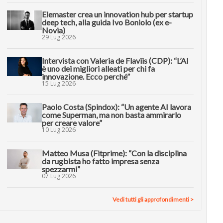
Elemaster crea un innovation hub per startup
deep tech, alla guida Ivo Boniolo (ex e-
Novia)
29 Lug 2026
Intervista con Valeria de Flaviis (CDP): “L’AI
è uno dei migliori alleati per chi fa
innovazione. Ecco perché”
15 Lug 2026
Paolo Costa (Spindox): “Un agente AI lavora
come Superman, ma non basta ammirarlo
per creare valore”
10 Lug 2026
Matteo Musa (Fitprime): “Con la disciplina
da rugbista ho fatto impresa senza
spezzarmi”
07 Lug 2026
Vedi tutti gli approfondimenti >