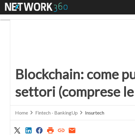
Menu
Blockchain: come può f
Blockchain: come pu
settori (comprese le
Home
Fintech - BankingUp
Insurtech