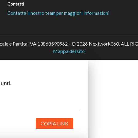
Contatti
Contatta il nostro team per maggiori informazioni
scale e Partita IVA 13868590962 - © 2026 Nextwork360. ALL 
Mappa del sito
unti.
COPIA LINK