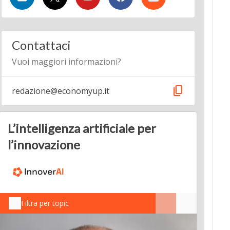
Contattaci
Vuoi maggiori informazioni?
content_copy
redazione@economyup.it
L’intelligenza artificiale per
l’innovazione
Filtra per topic