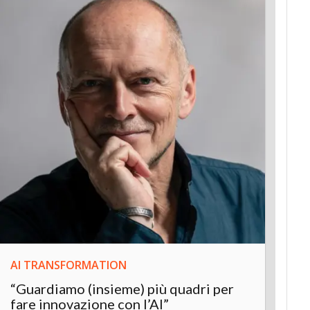
AI TRANSFORMATION
INNOV
“Guardiamo (insieme) più quadri per
Inter
fare innovazione con l’AI”
“L’AI 