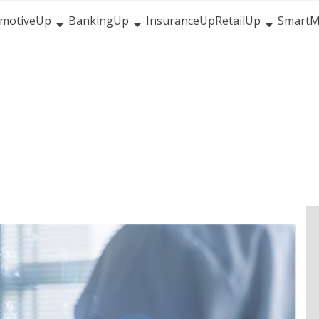
motiveUp
BankingUp
InsuranceUp
RetailUp
SmartM