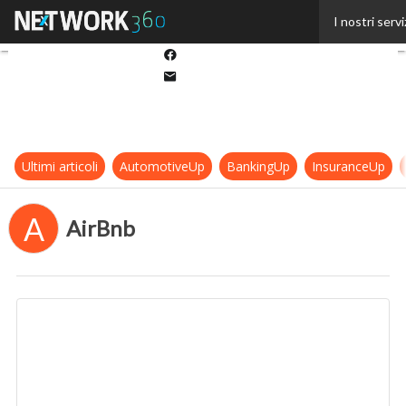
Twitter
I nostri servi
Linkedin
Facebook
Email
Ultimi articoli
AutomotiveUp
BankingUp
InsuranceUp
A
AirBnb