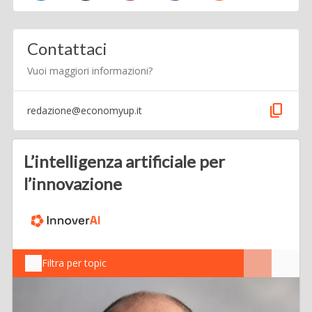
Contattaci
Vuoi maggiori informazioni?
content_copy
redazione@economyup.it
L’intelligenza artificiale per
l’innovazione
Filtra per topic