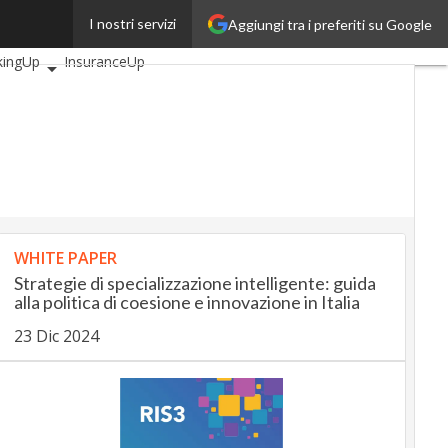
I nostri servizi
Aggiungi tra i preferiti su Google
i articoli
AutomotiveUp
kingUp
InsuranceUp
ilUp
tMobilityUp
Proptech
tup
WHITE PAPER
Strategie di specializzazione intelligente: guida
alla politica di coesione e innovazione in Italia
23 Dic 2024