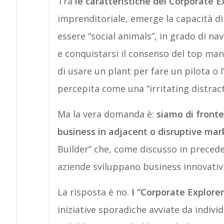
Tra
le caratteristiche dei Corporate E
imprenditoriale, emerge la capacità di
essere “social animals”, in grado di nav
e conquistarsi il consenso del top man
di usare un plant per fare un pilota o 
percepita come una “irritating distract
Ma la vera domanda è:
siamo di fronte
business in adjacent o disruptive mar
Builder” che, come discusso in preced
aziende sviluppano business innovativ
La risposta è no.
I “Corporate Explorer
iniziative sporadiche avviate da indiv