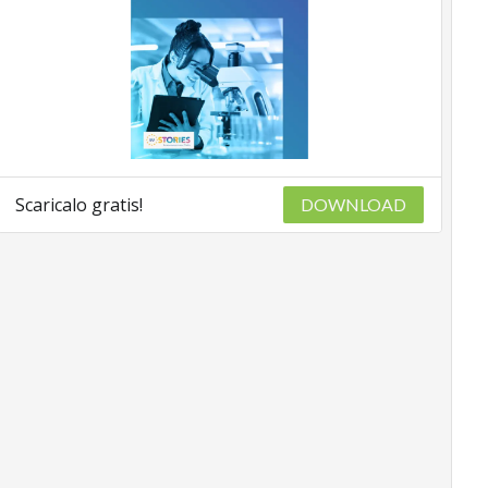
Scaricalo gratis!
DOWNLOAD