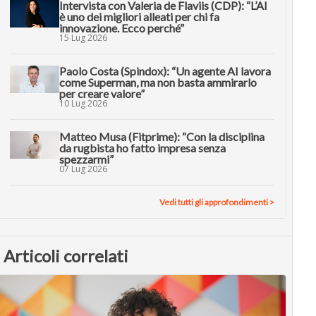
Intervista con Valeria de Flaviis (CDP): “L’AI
è uno dei migliori alleati per chi fa
innovazione. Ecco perché”
15 Lug 2026
Paolo Costa (Spindox): “Un agente AI lavora
come Superman, ma non basta ammirarlo
per creare valore”
10 Lug 2026
Matteo Musa (Fitprime): “Con la disciplina
da rugbista ho fatto impresa senza
spezzarmi”
07 Lug 2026
Vedi tutti gli approfondimenti >
Articoli correlati