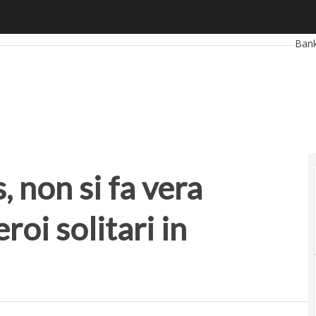
n si fa vera innovazione con gli eroi solitari in azienda
Ultim
Ban
Reta
Smar
Star
 non si fa vera
roi solitari in