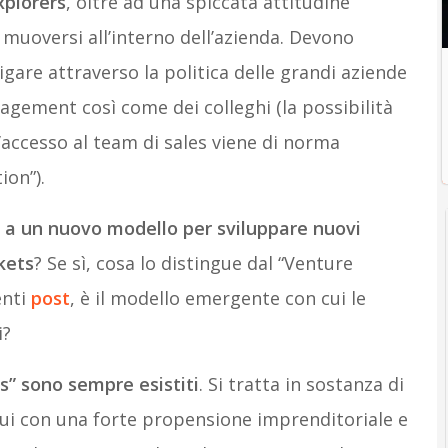
xplorers
, oltre ad una spiccata attitudine
 muoversi all’interno dell’azienda. Devono
igare attraverso la politica delle grandi aziende
agement così come dei colleghi (la possibilità
l’accesso al team di sales viene di norma
ion”).
 a un nuovo modello per sviluppare nuovi
kets
? Se sì, cosa lo distingue dal “Venture
enti
post
, è il modello emergente con cui le
i?
s” sono sempre esistiti
. Si tratta in sostanza di
idui con una forte propensione imprenditoriale e