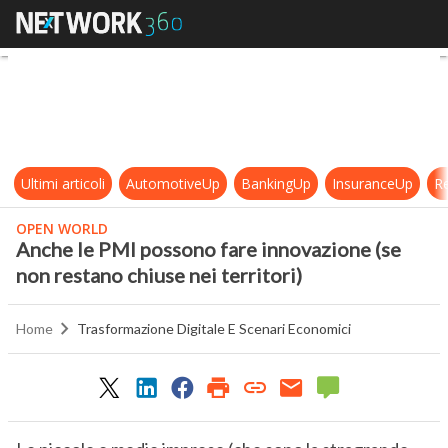
Anche le PMI possono fare innovazi
Ultimi articoli
AutomotiveUp
BankingUp
InsuranceUp
Re
OPEN WORLD
Anche le PMI possono fare innovazione (se
non restano chiuse nei territori)
Home
Trasformazione Digitale E Scenari Economici