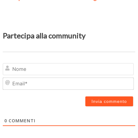
Partecipa alla community
N
Em
0
COMMENTI