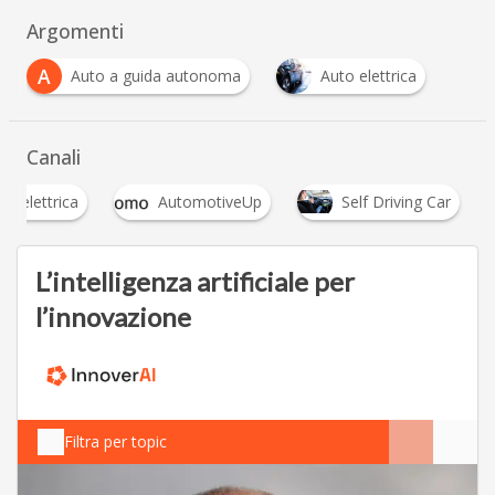
Argomenti
A
Auto a guida autonoma
Auto elettrica
Canali
to elettrica
AutomotiveUp
Self Driving Car
L’intelligenza artificiale per
l’innovazione
Filtra per topic