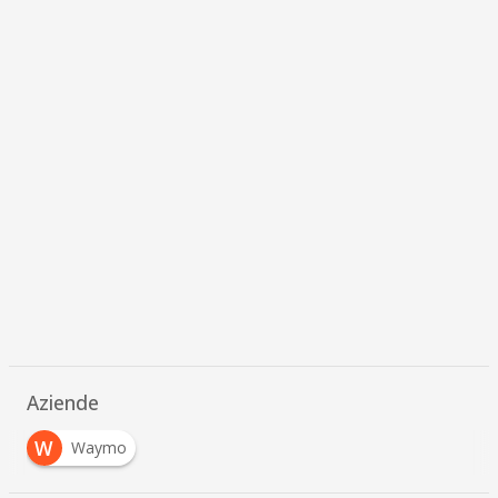
Aziende
W
Waymo