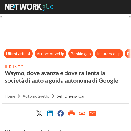
Waymo, dove avanza e dove rallenta
Ultimi articoli
AutomotiveUp
BankingUp
InsuranceUp
Re
IL PUNTO
Waymo, dove avanza e dove rallenta la
società di auto a guida autonoma di Google
Home
AutomotiveUp
Self Driving Car