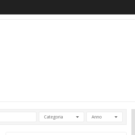
motiveUp
BankingUp
InsuranceUp
RetailUp
SmartM
Categoria
Anno