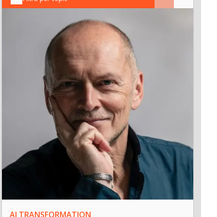
INN
Int
“L’A
inn
AI TRANSFORMATION