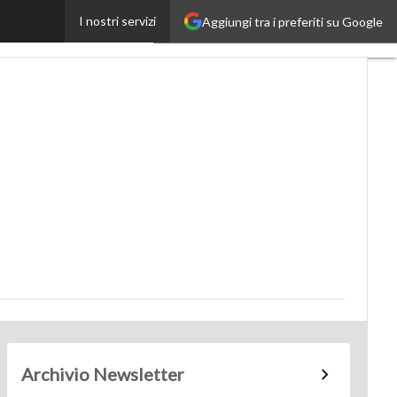
I nostri servizi
Aggiungi tra i preferiti su Google
obilityUp
Proptech
Archivio Newsletter