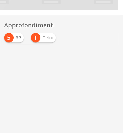
Approfondimenti
5
T
5G
Telco
T
telecomunicazioni