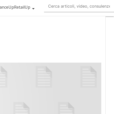
ranceUp
RetailUp