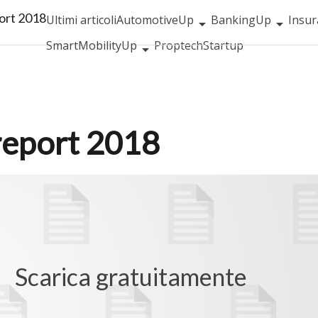
eport 2018
Ultimi articoli
AutomotiveUp
BankingUp
Insu
SmartMobilityUp
Proptech
Startup
l report 2018
Scarica gratuitamente