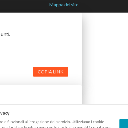
Mappa del sito
unti.
COPIA LINK
unti.
ivacy!
e e funzionali all’erogazione del servizio. Utilizziamo i cookie
er facilitare le interazioni con le nostre funzionalità social e per