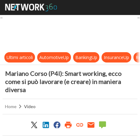
Mariano Corso (P4I): Smart working
Ultimi articoli
AutomotiveUp
BankingUp
InsuranceUp
Re
Mariano Corso (P4I): Smart working, ecco
come si può lavorare (e creare) in maniera
diversa
Home
Video