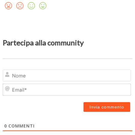
Partecipa alla community
N
Em
0
COMMENTI