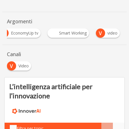
Argomenti
E
V
EconomyUp tv
Smart Working
video
Canali
V
Video
L’intelligenza artificiale per
l’innovazione
Filtra per topic