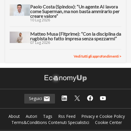
Paolo Costa (Spindox): “Un agente AI lavora
come Superman, ma non basta ammirarlo per
creare valore”
10 Lug 2026
Matteo Musa (Fitprime): “Con la disciplina da
rugbista ho fatto impresa senza spezzarmi”
07 Lug 2026
Vedi tutti gli approfondimenti >
Seguici
About
Autori
Tags
Rss Feed
Privacy e Cookie Policy
Terms&Conditions Contenuti Specialistici
Cookie Center