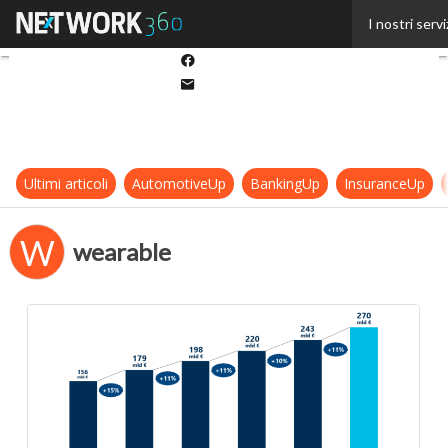
Twitter
I nostri servi
Linkedin
Facebook
Email
Ultimi articoli
AutomotiveUp
BankingUp
InsuranceUp
W
wearable