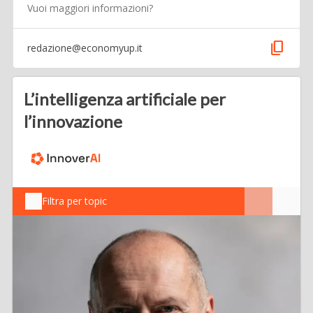
Vuoi maggiori informazioni?
content_copy
redazione@economyup.it
L’intelligenza artificiale per
l’innovazione
Filtra per topic