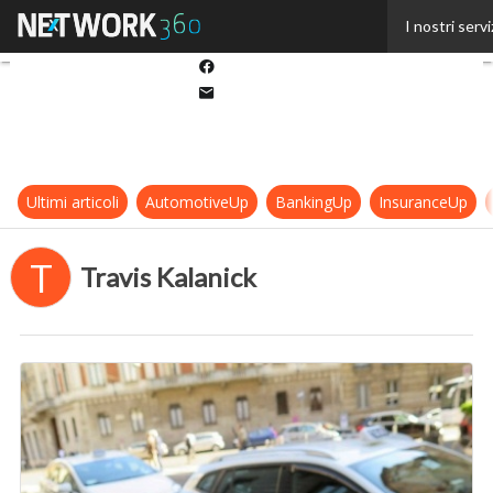
Twitter
I nostri servi
Linkedin
Facebook
Email
Ultimi articoli
AutomotiveUp
BankingUp
InsuranceUp
T
Travis Kalanick