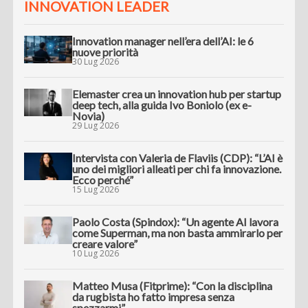
INNOVATION LEADER
Innovation manager nell’era dell’AI: le 6
nuove priorità
30 Lug 2026
Elemaster crea un innovation hub per startup
deep tech, alla guida Ivo Boniolo (ex e-
Novia)
29 Lug 2026
Intervista con Valeria de Flaviis (CDP): “L’AI è
uno dei migliori alleati per chi fa innovazione.
Ecco perché”
15 Lug 2026
Paolo Costa (Spindox): “Un agente AI lavora
come Superman, ma non basta ammirarlo per
creare valore”
10 Lug 2026
Matteo Musa (Fitprime): “Con la disciplina
da rugbista ho fatto impresa senza
spezzarmi”