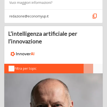
Vuoi maggiori informazioni?
content_copy
redazione@economyup.it
L’intelligenza artificiale per
l’innovazione
Filtra per topic