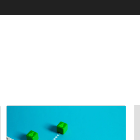
motiveUp
BankingUp
InsuranceUp
RetailUp
SmartM