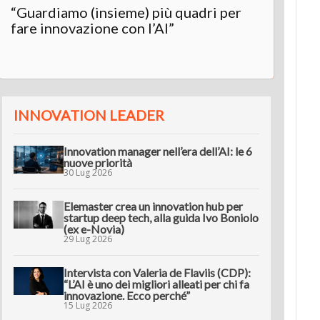
“Guardiamo (insieme) più quadri per
Inter
fare innovazione con l’AI”
“L’AI 
innov
INNOVATION LEADER
Innovation manager nell’era dell’AI: le 6
nuove priorità
30 Lug 2026
Elemaster crea un innovation hub per
startup deep tech, alla guida Ivo Boniolo
(ex e-Novia)
29 Lug 2026
Intervista con Valeria de Flaviis (CDP):
“L’AI è uno dei migliori alleati per chi fa
innovazione. Ecco perché”
15 Lug 2026