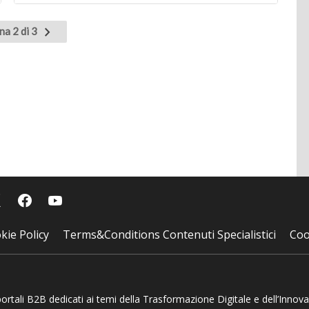
Pagina
na 2 di 3
nte
successiva
kie Policy
Terms&Conditions Contenuti Specialistici
Coo
 portali B2B dedicati ai temi della Trasformazione Digitale e dell’Innov