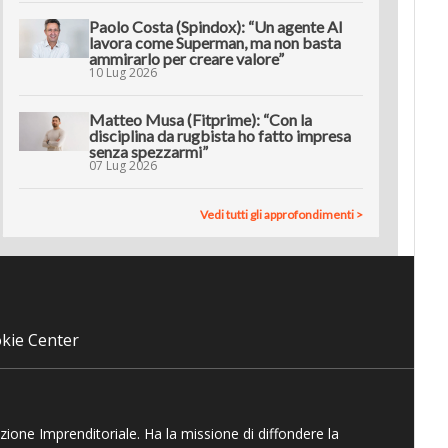
Paolo Costa (Spindox): “Un agente AI
lavora come Superman, ma non basta
ammirarlo per creare valore”
10 Lug 2026
Matteo Musa (Fitprime): “Con la
disciplina da rugbista ho fatto impresa
senza spezzarmi”
07 Lug 2026
Vedi tutti gli approfondimenti >
kie Center
azione Imprenditoriale. Ha la missione di diffondere la