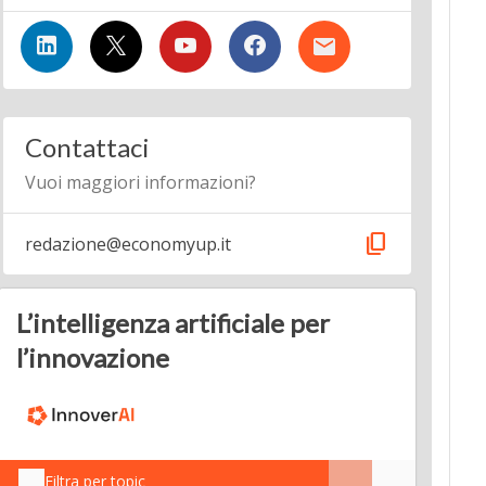
Contattaci
Vuoi maggiori informazioni?
content_copy
redazione@economyup.it
L’intelligenza artificiale per
l’innovazione
Filtra per topic