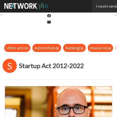
Twitter
I nostri servi
Linkedin
Facebook
Email
Ultimi articoli
AutomotiveUp
BankingUp
InsuranceUp
S
Startup Act 2012-2022