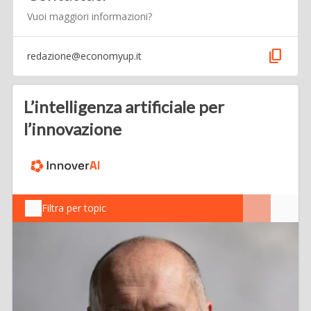
Vuoi maggiori informazioni?
content_copy
redazione@economyup.it
L’intelligenza artificiale per
l’innovazione
Filtra per topic