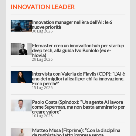
INNOVATION LEADER
Innovation manager nell’era dell’AI: le 6
nuove priorità
30 Lug 2026
Elemaster crea un innovation hub per startup
deep tech, alla guida Ivo Boniolo (ex e-
Novia)
29 Lug 2026
Intervista con Valeria de Flaviis (CDP): “L’AI è
uno dei migliori alleati per chi fa innovazione.
Ecco perché”
15 Lug 2026
Paolo Costa (Spindox): “Un agente AI lavora
come Superman, ma non basta ammirarlo per
creare valore”
10 Lug 2026
Matteo Musa (Fitprime): “Con la disciplina
da rugbista ho fatto impresa senza