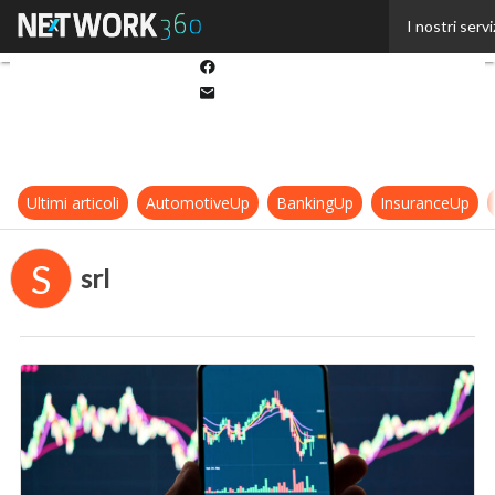
Twitter
I nostri servi
Linkedin
Facebook
Email
Ultimi articoli
AutomotiveUp
BankingUp
InsuranceUp
S
srl