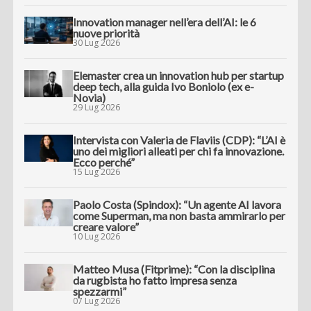
Innovation manager nell’era dell’AI: le 6
nuove priorità
30 Lug 2026
Elemaster crea un innovation hub per startup
deep tech, alla guida Ivo Boniolo (ex e-
Novia)
29 Lug 2026
Intervista con Valeria de Flaviis (CDP): “L’AI è
uno dei migliori alleati per chi fa innovazione.
Ecco perché”
15 Lug 2026
Paolo Costa (Spindox): “Un agente AI lavora
come Superman, ma non basta ammirarlo per
creare valore”
10 Lug 2026
Matteo Musa (Fitprime): “Con la disciplina
da rugbista ho fatto impresa senza
spezzarmi”
07 Lug 2026