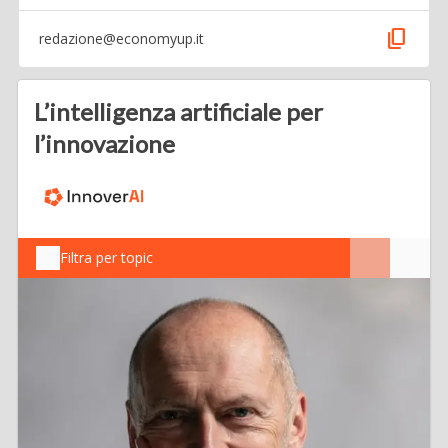
content_copy
redazione@economyup.it
L’intelligenza artificiale per
l’innovazione
Filtra per topic