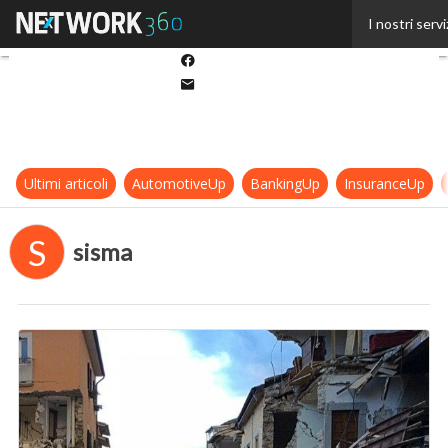
Twitter
I nostri servi
Linkedin
Facebook
Email
Ultimi articoli
AutomotiveUp
BankingUp
InsuranceUp
S
sisma