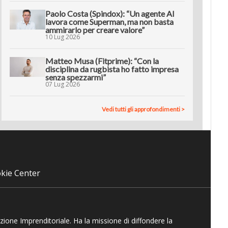
Paolo Costa (Spindox): “Un agente AI
lavora come Superman, ma non basta
ammirarlo per creare valore”
10 Lug 2026
Matteo Musa (Fitprime): “Con la
disciplina da rugbista ho fatto impresa
senza spezzarmi”
07 Lug 2026
Vedi tutti gli approfondimenti >
kie Center
azione Imprenditoriale. Ha la missione di diffondere la