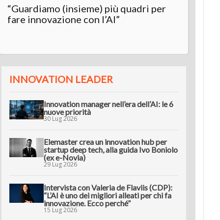
“Guardiamo (insieme) più quadri per
Inter
fare innovazione con l’AI”
“L’AI 
innov
INNOVATION LEADER
Innovation manager nell’era dell’AI: le 6
nuove priorità
30 Lug 2026
Elemaster crea un innovation hub per
startup deep tech, alla guida Ivo Boniolo
(ex e-Novia)
29 Lug 2026
Intervista con Valeria de Flaviis (CDP):
“L’AI è uno dei migliori alleati per chi fa
innovazione. Ecco perché”
15 Lug 2026