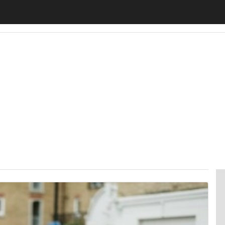
motiveUp
BankingUp
InsuranceUp
RetailUp
SmartM