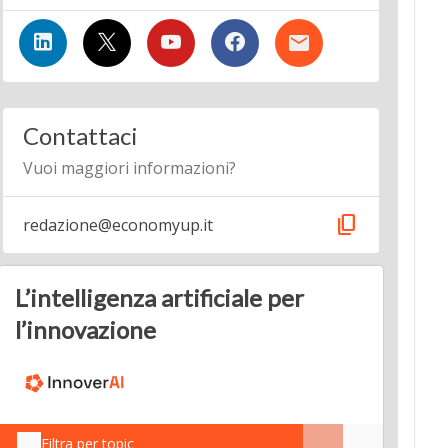
Contattaci
Vuoi maggiori informazioni?
content_copy
redazione@economyup.it
L’intelligenza artificiale per
l’innovazione
Filtra per topic