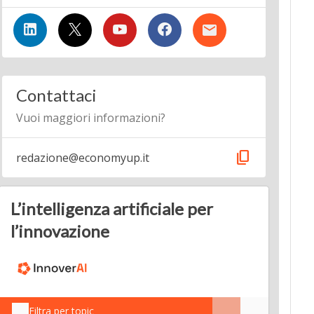
Contattaci
Vuoi maggiori informazioni?
content_copy
redazione@economyup.it
L’intelligenza artificiale per
l’innovazione
Filtra per topic