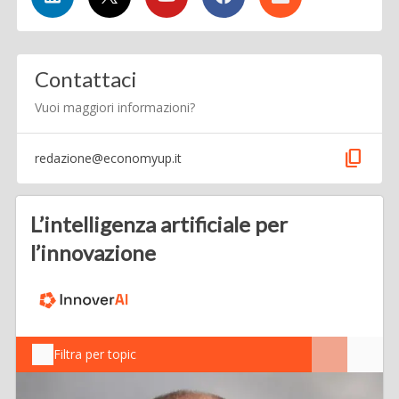
Contattaci
Vuoi maggiori informazioni?
content_copy
redazione@economyup.it
L’intelligenza artificiale per
l’innovazione
Filtra per topic