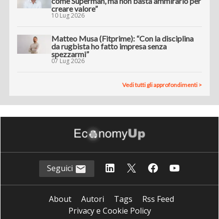
come Superman, ma non basta ammirarlo per
creare valore”
10 Lug 2026
Matteo Musa (Fitprime): “Con la disciplina
da rugbista ho fatto impresa senza
spezzarmi”
07 Lug 2026
Vedi tutti gli approfondimenti >
Seguici
About
Autori
Tags
Rss Feed
Privacy e Cookie Policy