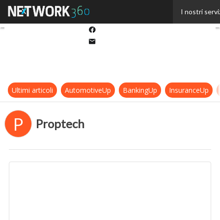
Twitter
I nostri servi
Linkedin
Facebook
Email
Ultimi articoli
AutomotiveUp
BankingUp
InsuranceUp
P
Proptech