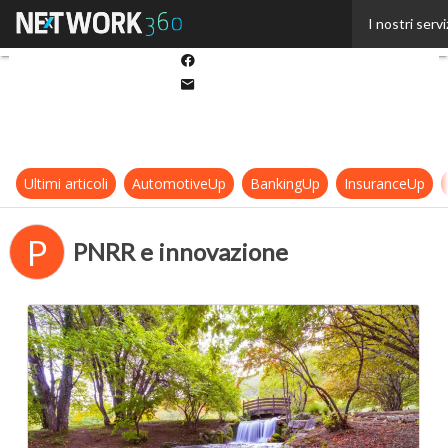
Twitter
I nostri servi
Linkedin
Facebook
Email
Ultimi articoli
AutomotiveUp
BankingUp
InsuranceUp
P
PNRR e innovazione