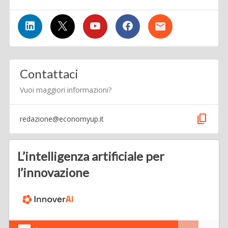
Contattaci
Vuoi maggiori informazioni?
content_copy
redazione@economyup.it
L’intelligenza artificiale per
l’innovazione