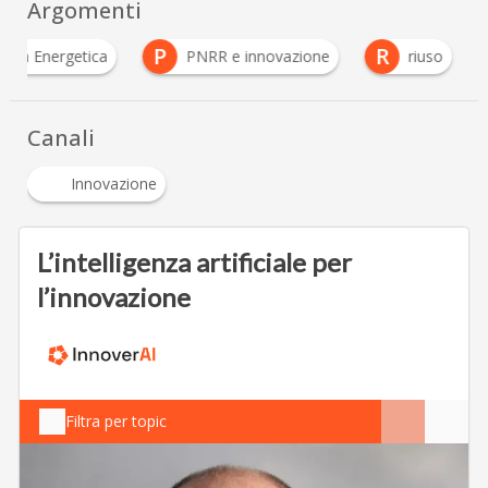
Argomenti
P
R
ienza Energetica
PNRR e innovazione
riuso
Canali
Innovazione
L’intelligenza artificiale per
l’innovazione
Filtra per topic