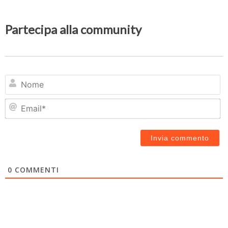
Partecipa alla community
N
Em
0
COMMENTI