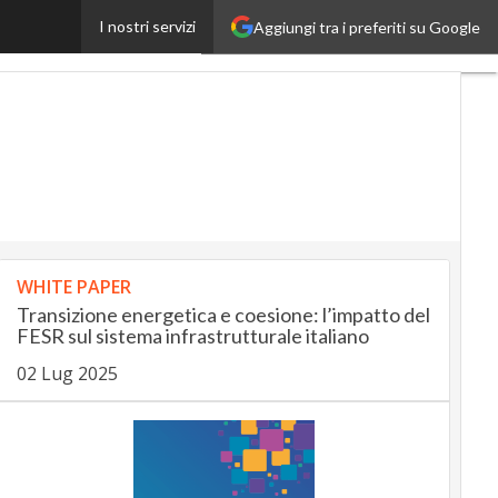
e e sviluppo sostenibile
I nostri servizi
Aggiungi tra i preferiti su Google
Ultimi
articoli
AutomotiveUp
BankingUp
InsuranceUp
RetailUp
WHITE PAPER
SmartMobilityUp
Transizione energetica e coesione: l’impatto del
FESR sul sistema infrastrutturale italiano
02 Lug 2025
Proptech
Startup