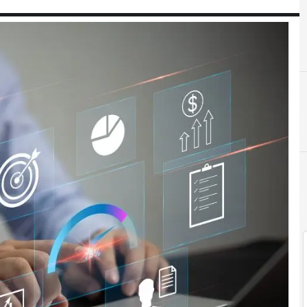
F
finanza agevolata