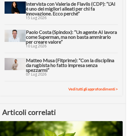
Intervista con Valeria de Flaviis (CDP): “L’AI
è uno dei migliori alleati per chi fa
innovazione. Ecco perché”
15 Lug 2026
Paolo Costa (Spindox): “Un agente AI lavora
come Superman, ma non basta ammirarlo
per creare valore”
10 Lug 2026
Matteo Musa (Fitprime): “Con la disciplina
da rugbista ho fatto impresa senza
spezzarmi”
07 Lug 2026
Vedi tutti gli approfondimenti >
Articoli correlati