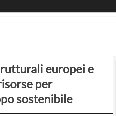
tturali europei e come accedere alle risorse per innovazion
rutturali europei e
risorse per
ppo sostenibile