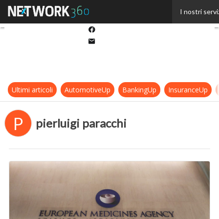
Twitter
I nostri servi
Linkedin
Facebook
Email
Ultimi articoli
AutomotiveUp
BankingUp
InsuranceUp
P
pierluigi paracchi