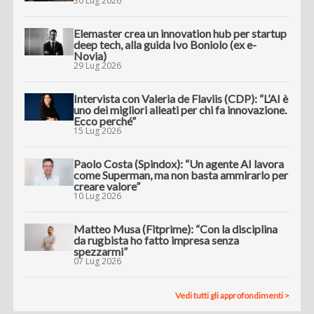
30 Lug 2026
Elemaster crea un innovation hub per startup
deep tech, alla guida Ivo Boniolo (ex e-
Novia)
29 Lug 2026
Intervista con Valeria de Flaviis (CDP): “L’AI è
uno dei migliori alleati per chi fa innovazione.
Ecco perché”
15 Lug 2026
Paolo Costa (Spindox): “Un agente AI lavora
come Superman, ma non basta ammirarlo per
creare valore”
10 Lug 2026
Matteo Musa (Fitprime): “Con la disciplina
da rugbista ho fatto impresa senza
spezzarmi”
07 Lug 2026
Vedi tutti gli approfondimenti >