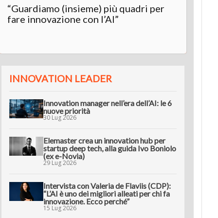
“Guardiamo (insieme) più quadri per
Inter
fare innovazione con l’AI”
“L’AI 
innov
INNOVATION LEADER
Innovation manager nell’era dell’AI: le 6
nuove priorità
30 Lug 2026
Elemaster crea un innovation hub per
startup deep tech, alla guida Ivo Boniolo
(ex e-Novia)
29 Lug 2026
Intervista con Valeria de Flaviis (CDP):
“L’AI è uno dei migliori alleati per chi fa
innovazione. Ecco perché”
15 Lug 2026