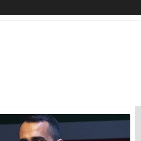
motiveUp
BankingUp
InsuranceUp
RetailUp
SmartM