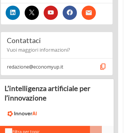
Contattaci
Vuoi maggiori informazioni?
content_copy
redazione@economyup.it
L’intelligenza artificiale per
l’innovazione
Filtra per topic