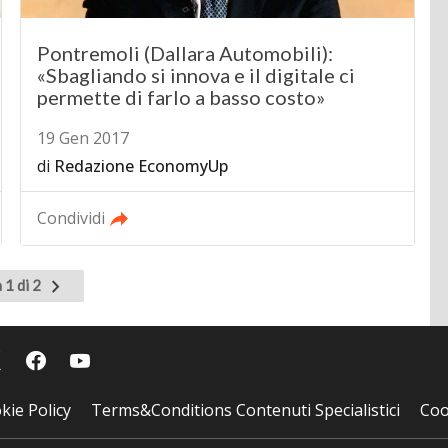
Pontremoli (Dallara Automobili):
«Sbagliando si innova e il digitale ci
permette di farlo a basso costo»
19 Gen 2017
di
Redazione EconomyUp
Condividi
Pagina
 1 di 2
successiva
kie Policy
Terms&Conditions Contenuti Specialistici
Coo