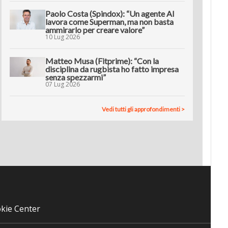
Paolo Costa (Spindox): “Un agente AI
lavora come Superman, ma non basta
ammirarlo per creare valore”
10 Lug 2026
Matteo Musa (Fitprime): “Con la
disciplina da rugbista ho fatto impresa
senza spezzarmi”
07 Lug 2026
Vedi tutti gli approfondimenti >
kie Center