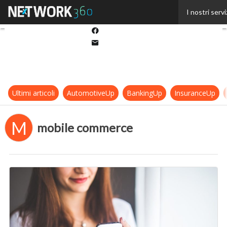
Twitter
I nostri servi
Linkedin
Facebook
Email
Ultimi articoli
AutomotiveUp
BankingUp
InsuranceUp
M
mobile commerce