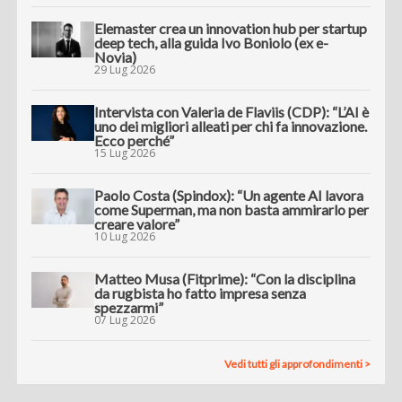
Elemaster crea un innovation hub per startup
deep tech, alla guida Ivo Boniolo (ex e-
Novia)
29 Lug 2026
Intervista con Valeria de Flaviis (CDP): “L’AI è
uno dei migliori alleati per chi fa innovazione.
Ecco perché”
15 Lug 2026
Paolo Costa (Spindox): “Un agente AI lavora
come Superman, ma non basta ammirarlo per
creare valore”
10 Lug 2026
Matteo Musa (Fitprime): “Con la disciplina
da rugbista ho fatto impresa senza
spezzarmi”
07 Lug 2026
Vedi tutti gli approfondimenti >