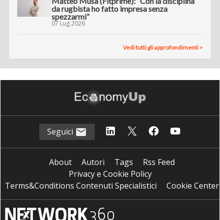
Matteo Musa (Fitprime): “Con la disciplina
da rugbista ho fatto impresa senza
spezzarmi”
07 Lug 2026
Vedi tutti gli approfondimenti >
Seguici
About
Autori
Tags
Rss Feed
Privacy e Cookie Policy
Terms&Conditions Contenuti Specialistici
Cookie Center