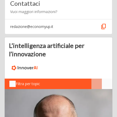
Contattaci
Vuoi maggiori informazioni?
content_copy
redazione@economyup.it
L’intelligenza artificiale per
l’innovazione
Filtra per topic