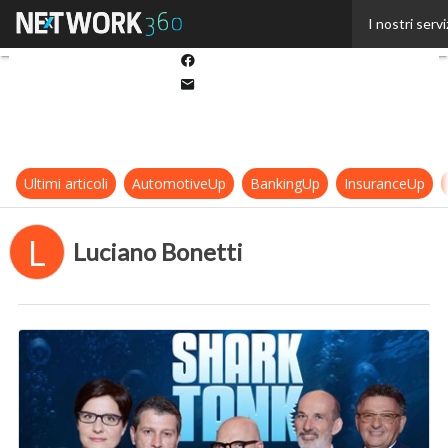
Twitter
I nostri servi
Linkedin
Facebook
Email
Ultimi articoli
AutomotiveUp
BankingUp
InsuranceUp
L
Luciano Bonetti