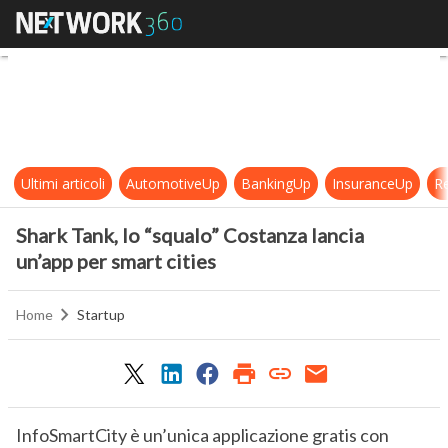
Shark Tank, lo “squalo” Costanza la
Ultimi articoli
AutomotiveUp
BankingUp
InsuranceUp
Re
Shark Tank, lo “squalo” Costanza lancia
un’app per smart cities
Home
Startup
InfoSmartCity è un’unica applicazione gratis con