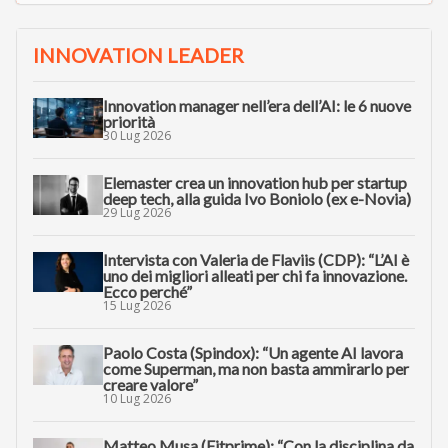
INNOVATION LEADER
Innovation manager nell’era dell’AI: le 6 nuove
priorità
30 Lug 2026
Elemaster crea un innovation hub per startup
deep tech, alla guida Ivo Boniolo (ex e-Novia)
29 Lug 2026
Intervista con Valeria de Flaviis (CDP): “L’AI è
uno dei migliori alleati per chi fa innovazione.
Ecco perché”
15 Lug 2026
Paolo Costa (Spindox): “Un agente AI lavora
come Superman, ma non basta ammirarlo per
creare valore”
10 Lug 2026
Matteo Musa (Fitprime): “Con la disciplina da