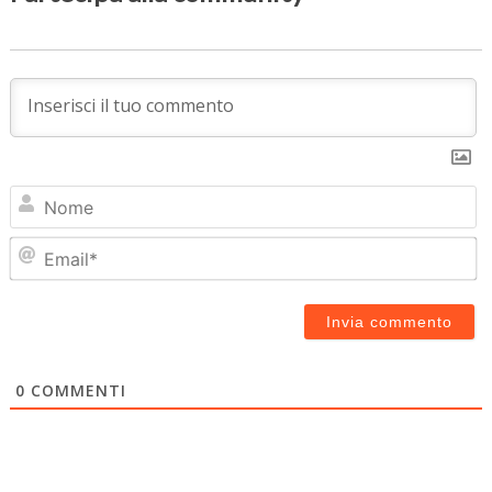
N
Em
0
COMMENTI