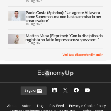
15 Lug 2026
Paolo Costa (Spindox): “Un agente AI lavora
come Superman, ma non basta ammirarlo per
creare valore”
10 Lug 2026
Matteo Musa (Fitprime): “Con la disciplina da
rugbista ho fatto impresa senza spezzarmi”
07 Lug 2026
Vedi tutti gli approfondimenti >
Seguici
About
Autori
Tags
Rss Feed
Privacy e Cookie Policy
Terms&Conditions Contenuti Specialistici
Cookie Center