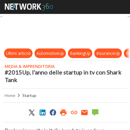
#2015Up, l’anno delle startup in t
Ultimi articoli
AutomotiveUp
BankingUp
InsuranceUp
Re
MEDIA & IMPRENDITORIA
#2015Up, l’anno delle startup in tv con Shark
Tank
Home
Startup