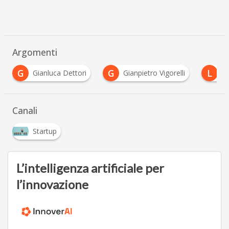
Argomenti
G
L
M
Gianpietro Vigorelli
Luciano Bonetti
Ma
Canali
Startup
L’intelligenza artificiale per
l’innovazione