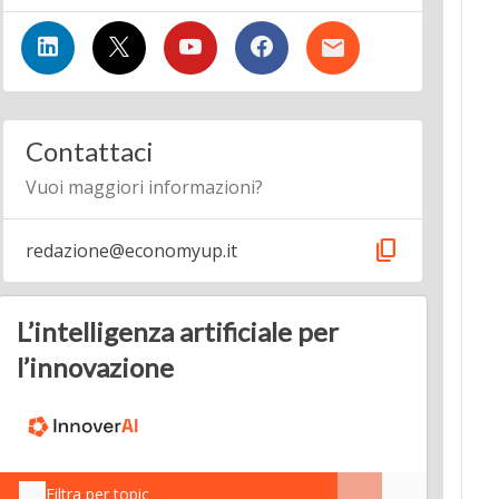
Contattaci
Vuoi maggiori informazioni?
content_copy
redazione@economyup.it
L’intelligenza artificiale per
l’innovazione
Filtra per topic