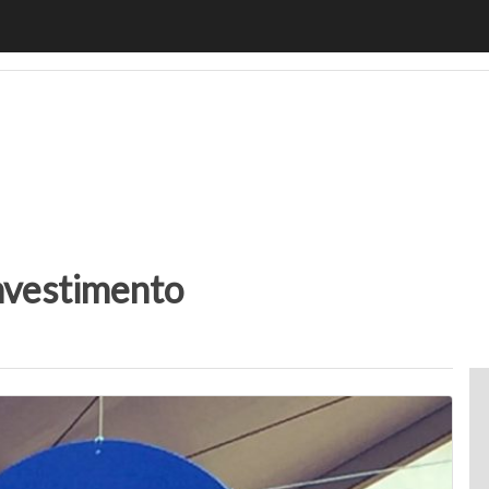
motiveUp
BankingUp
InsuranceUp
RetailUp
SmartM
Investimento